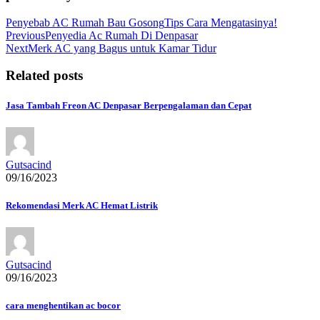
Penyebab AC Rumah Bau Gosong
Tips Cara Mengatasinya!
Navigasi
Previous
Penyedia Ac Rumah Di Denpasar
Next
Merk AC yang Bagus untuk Kamar Tidur
pos
Related posts
Jasa Tambah Freon AC Denpasar Berpengalaman dan Cepat
Gutsacind
09/16/2023
Rekomendasi Merk AC Hemat Listrik
Gutsacind
09/16/2023
cara menghentikan ac bocor