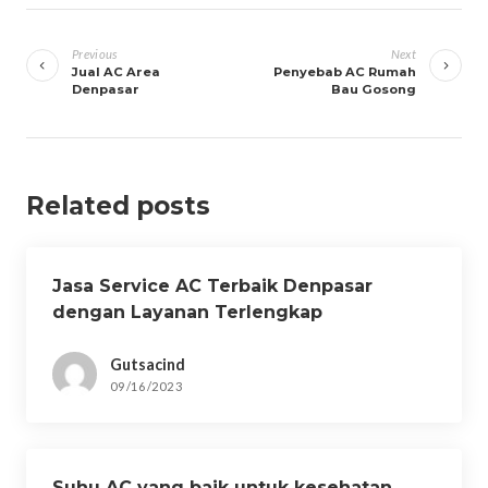
Navigasi
pos
Previous
Next
Jual AC Area
Penyebab AC Rumah
Denpasar
Bau Gosong
Related posts
Jasa Service AC Terbaik Denpasar
dengan Layanan Terlengkap
Gutsacind
09/16/2023
Suhu AC yang baik untuk kesehatan