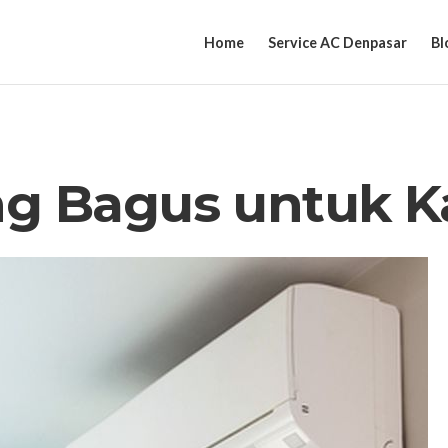
Home
Service AC Denpasar
Bl
g Bagus untuk K