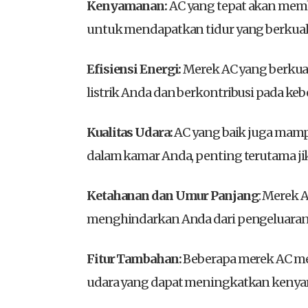
Kenyamanan:
AC yang tepat akan memb
untuk mendapatkan tidur yang berkuali
Efisiensi Energi:
Merek AC yang berkual
listrik Anda dan berkontribusi pada k
Kualitas Udara:
AC yang baik juga mampu
dalam kamar Anda, penting terutama jik
Ketahanan dan Umur Panjang
: Merek 
menghindarkan Anda dari pengeluaran 
Fitur Tambahan:
Beberapa merek AC mem
udara yang dapat meningkatkan keny