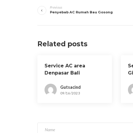
Navigasi
Previous
pos
Penyebab AC Rumah Bau Gosong
Related posts
Service AC area
S
Denpasar Bali
G
D
Gutsacind
09/16/2023