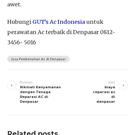
awet.
Hubungi
GUT’s Ac Indonesia
untuk
perawatan Ac terbaik di Denpasar 0812-
3456- 5016
Jasa Pembenahan Ac di Denpasar
Navigasi
pos
Previous
Next
Nikmati Kenyamanan
biaya
dengan Tenaga
reparasi ac
Reparasi AC di
di
Denpasar
denpasar
Related posts