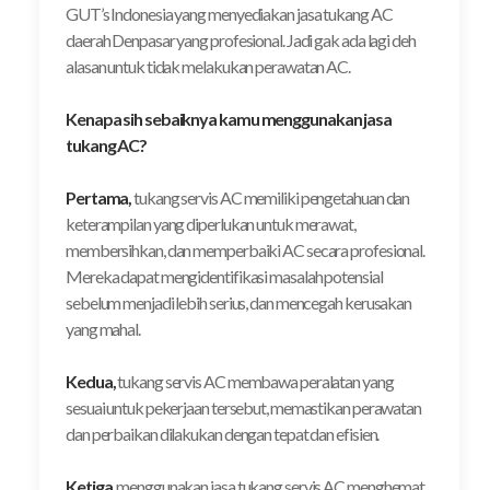
GUT’s Indonesia yang menyediakan jasa tukang AC
daerah Denpasar yang profesional. Jadi gak ada lagi deh
alasan untuk tidak melakukan perawatan AC.
Kenapa sih sebaiknya kamu menggunakan jasa
tukang AC?
Pertama,
tukang servis AC memiliki pengetahuan dan
keterampilan yang diperlukan untuk merawat,
membersihkan, dan memperbaiki AC secara profesional.
Mereka dapat mengidentifikasi masalah potensial
sebelum menjadi lebih serius, dan mencegah kerusakan
yang mahal.
Kedua,
tukang servis AC membawa peralatan yang
sesuai untuk pekerjaan tersebut, memastikan perawatan
dan perbaikan dilakukan dengan tepat dan efisien.
Ketiga
, menggunakan jasa tukang servis AC menghemat