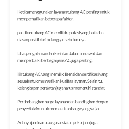
Ketika menggunakan layanan tukang AC, penting untuk
memperhatikan beberapa faktor.
pastikan tukang AC memiliki reputasi yang baik dan
ulasan positif dari pelanggan sebelumnya.
Lihat pengalaman dan keahlian dalam merawat dan
memperbaiki berbagai jenis AC juga penting.
ilih tukang AC yang memiliki lisensi dan sertifikasi yang
sesuai untuk memastikan kualitas layanan. Selain itu,
kelengkapan peralatan juga harus memenuhi standar.
Pertimbangkan harga layanan dan bandingkan dengan
penyedia lain untuk memastikan harga yang wajar.
Adanya jaminan atau garansi atas pekerjaan juga