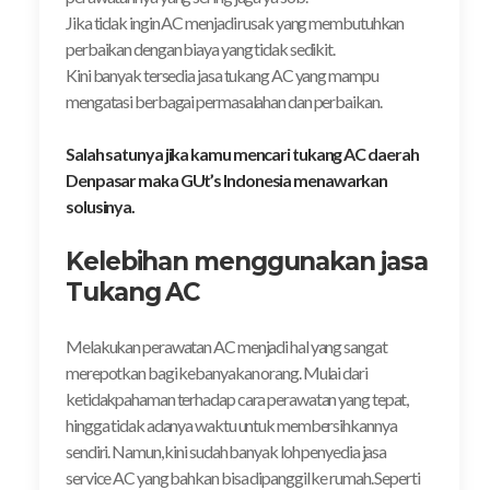
Jika tidak ingin AC menjadi rusak yang membutuhkan
perbaikan dengan biaya yang tidak sedikit.
Kini banyak tersedia jasa tukang AC yang mampu
mengatasi berbagai permasalahan dan perbaikan.
Salah satunya jika kamu mencari tukang AC daerah
Denpasar maka GUt’s Indonesia menawarkan
solusinya.
Kelebihan menggunakan jasa
Tukang AC
Melakukan perawatan AC menjadi hal yang sangat
merepotkan bagi kebanyakan orang. Mulai dari
ketidakpahaman terhadap cara perawatan yang tepat,
hingga tidak adanya waktu untuk membersihkannya
sendiri. Namun, kini sudah banyak loh penyedia jasa
service AC yang bahkan bisa dipanggil ke rumah. Seperti