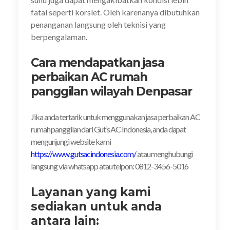
fatal seperti korslet. Oleh karenanya dibutuhkan
penanganan langsung oleh teknisi yang
berpengalaman.
Cara mendapatkan jasa
perbaikan AC rumah
panggilan wilayah Denpasar
Jika anda tertarik untuk menggunakan jasa perbaikan AC
rumah panggilan dari Gut’s AC Indonesia, anda dapat
mengunjungi website kami
https://www.gutsacindonesia.com/
atau menghubungi
langsung via whatsapp atau telpon: 0812-3456-5016
Layanan yang kami
sediakan untuk anda
antara lain: