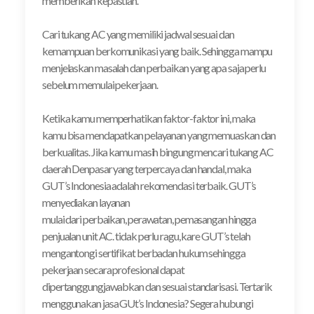
memberikan kepastian.
Cari tukang AC yang memiliki jadwal sesuai dan
kemampuan berkomunikasi yang baik. Sehingga mampu
menjelaskan masalah dan perbaikan yang apa saja perlu
sebelum memulai pekerjaan.
Ketika kamu memperhatikan faktor-faktor ini, maka
kamu bisa mendapatkan pelayanan yang memuaskan dan
berkualitas. Jika kamu masih bingung mencari tukang AC
daerah Denpasar yang terpercaya dan handal, maka
GUT’s Indonesia adalah rekomendasi terbaik. GUT’s
menyediakan layanan
mulai dari perbaikan, perawatan, pemasangan hingga
penjualan unit AC. tidak perlu ragu, kare GUT’s telah
mengantongi sertifikat berbadan hukum sehingga
pekerjaan secara profesional dapat
dipertanggungjawabkan dan sesuai standarisasi. Tertarik
menggunakan jasa GUt’s Indonesia? Segera hubungi