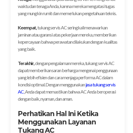
waktu dan tenaga Anda, karena mereka mengatasi tugas
yang mungkin rumit dan memerlukan pengetahuan teknis.
Keempat,
tukang servis AC seringkali menawarkan
jaminan atau garansi atas pekerjaan mereka, memberikan
kepercayaan bahwa perawatan dilakukan dengan kualitas
yang baik.
Terakhir,
dengan pengalaman mereka, tukang servis AC
dapat memberikan saran berharga mengenai penggunaan
yang lebih efisien dan cara menjaga performa AC dalam
kondisi optimal. Dengan menggunakan
jasa tukang servis
AC
, Anda dapat memastikan bahwa AC Anda beroperasi
dengan baik, nyaman, dan aman.
Perhatikan Hal Ini Ketika
Menggunakan Layanan
Tukang AC