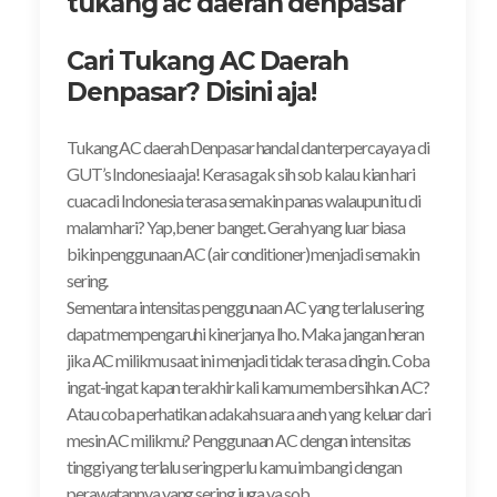
tukang ac daerah denpasar
Cari Tukang AC Daerah
Denpasar? Disini aja!
Tukang AC daerah Denpasar handal dan terpercaya ya di
GUT’s Indonesia aja! Kerasa gak sih sob kalau kian hari
cuaca di Indonesia terasa semakin panas walaupun itu di
malam hari? Yap, bener banget. Gerah yang luar biasa
bikin penggunaan AC (air conditioner) menjadi semakin
sering.
Sementara intensitas penggunaan AC yang terlalu sering
dapat mempengaruhi kinerjanya lho. Maka jangan heran
jika AC milikmu saat ini menjadi tidak terasa dingin. Coba
ingat-ingat kapan terakhir kali kamu membersihkan AC?
Atau coba perhatikan adakah suara aneh yang keluar dari
mesin AC milikmu? Penggunaan AC dengan intensitas
tinggi yang terlalu sering perlu kamu imbangi dengan
perawatannya yang sering juga ya sob.