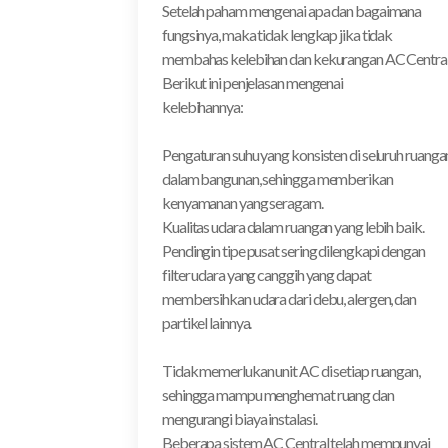
Setelah paham mengenai apa dan bagaimana
fungsinya, maka tidak lengkap jika tidak
membahas kelebihan dan kekurangan AC Central
Berikut ini penjelasan mengenai
kelebihannya:
Pengaturan suhu yang konsisten di seluruh ruanga
dalam bangunan, sehingga memberikan
kenyamanan yang seragam.
Kualitas udara dalam ruangan yang lebih baik.
Pendingin tipe pusat sering dilengkapi dengan
filter udara yang canggih yang dapat
membersihkan udara dari debu, alergen, dan
partikel lainnya.
Tidak memerlukan unit AC di setiap ruangan,
sehingga mampu menghemat ruang dan
mengurangi biaya instalasi.
Beberapa sistem AC Central telah mempunyai