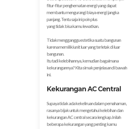
fitur-fitur penghematan energi yang dapat
membantu mengurangi biaya energi jangka
panjang. Tentu saja ini poin plus
yang tidak bisa kamu lewatkan.
Tidak mengganggu estetika suatu bangunan
karena memiliki unit luar yang terletak di luar
bangunan.
Itu tadi kelebihannya, kemudian bagaimana
kekurangannya? Kita simak penjelasan di bawah
ini.
Kekurangan AC Central
Supaya tidak ada kekeliruan dalam pemahaman,
rasanya bijak untuk mengetahui kelebihan dan
kekurangan AC central secara lengkap. Inilah
beberapa kekurangan yang penting kamu