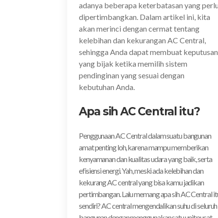
adanya beberapa keterbatasan yang perl
dipertimbangkan. Dalam artikel ini, kita
akan merinci dengan cermat tentang
kelebihan dan kekurangan AC Central,
sehingga Anda dapat membuat keputusan
yang bijak ketika memilih sistem
pendinginan yang sesuai dengan
kebutuhan Anda.
Apa sih AC Central itu?
Penggunaan AC Central dalam suatu bangunan
amat penting loh, karena mampu memberikan
kenyamanan dan kualitas udara yang baik, serta
efisiensi energi. Yah, meski ada kelebihan dan
kekurang AC central yang bisa kamu jadikan
pertimbangan. Lalu memang apa sih AC Central it
sendiri? AC central mengendalikan suhu di seluruh
bangunan dengan menggunakan satu unit pusat