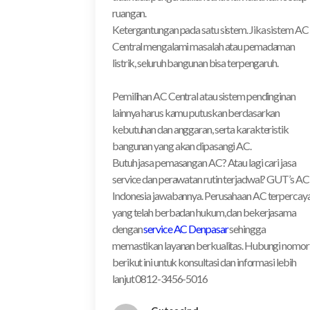
ruangan.
Ketergantungan pada satu sistem. Jika sistem AC
Central mengalami masalah atau pemadaman
listrik, seluruh bangunan bisa terpengaruh.
Pemilihan AC Central atau sistem pendinginan
lainnya harus kamu putuskan berdasarkan
kebutuhan dan anggaran, serta karakteristik
bangunan yang akan dipasangi AC.
Butuh jasa pemasangan AC? Atau lagi cari jasa
service dan perawatan rutin terjadwal? GUT’s AC
Indonesia jawabannya. Perusahaan AC terpercay
yang telah berbadan hukum, dan bekerjasama
dengan
service AC Denpasar
sehingga
memastikan layanan berkualitas. Hubungi nomor
berikut ini untuk konsultasi dan informasi lebih
lanjut 0812-3456-5016