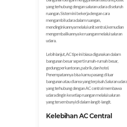
yang terhubung dengan saluran udara di seluruh
ruangan. Sistem ini bekerja dengan cara
mengambil udara dalam ruangan,
mendinginkannya melalui unit sentral, kemudian
mengembalikannya ke ruangan melalui saluran
udara.
Lebih lanjut, AC tipe ini biasa digunakan dalam
bangunan besar seperti rumah-rumah besar,
gedung perkantoran, pabrik, dan hotel.
Penempatannya bisa kamu pasang di luar
bangunan atau di area yang terpisah. Saluran udar
yang terhubung dengan AC central membawa
udara dingin ke setiap ruangan melalui saluran
yang tersembunyi di dalam langit-langit.
Kelebihan AC Central