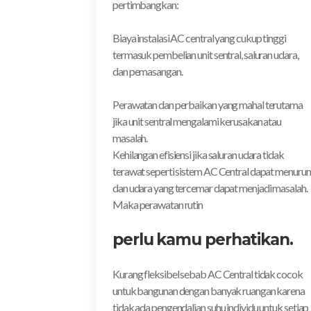
pertimbangkan:
Biaya instalasi AC central yang cukup tinggi
termasuk pembelian unit sentral, saluran udara,
dan pemasangan.
Perawatan dan perbaikan yang mahal terutama
jika unit sentral mengalami kerusakan atau
masalah.
Kehilangan efisiensi jika saluran udara tidak
terawat seperti sistem AC Central dapat menurun
dan udara yang tercemar dapat menjadi masalah.
Maka perawatan rutin
perlu kamu perhatikan.
Kurang fleksibel sebab AC Central tidak cocok
untuk bangunan dengan banyak ruangan karena
tidak ada pengendalian suhu individu untuk setiap