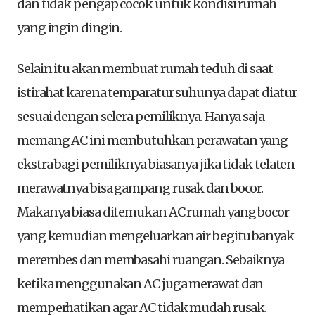
dan tidak pengap cocok untuk kondisi rumah
yang ingin dingin.
Selain itu akan membuat rumah teduh di saat
istirahat karena temparatur suhunya dapat diatur
sesuai dengan selera pemiliknya. Hanya saja
memang AC ini membutuhkan perawatan yang
ekstra bagi pemiliknya biasanya jika tidak telaten
merawatnya bisa gampang rusak dan bocor.
Makanya biasa ditemukan AC rumah yang bocor
yang kemudian mengeluarkan air begitu banyak
merembes dan membasahi ruangan. Sebaiknya
ketika menggunakan AC juga merawat dan
memperhatikan agar AC tidak mudah rusak.