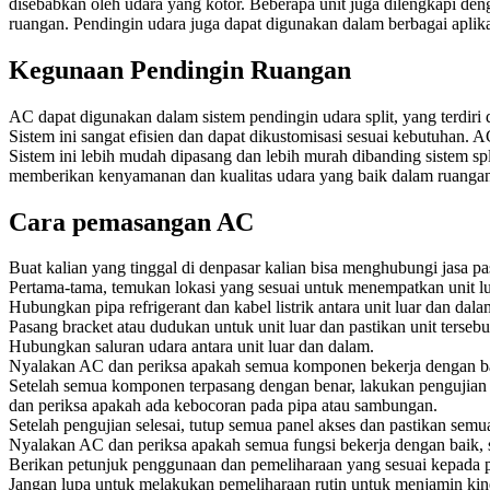
disebabkan oleh udara yang kotor. Beberapa unit juga dilengkapi deng
ruangan. Pendingin udara juga dapat digunakan dalam berbagai aplikas
Kegunaan Pendingin Ruangan
AC dapat digunakan dalam sistem pendingin udara split, yang terdiri 
Sistem ini sangat efisien dan dapat dikustomisasi sesuai kebutuhan. A
Sistem ini lebih mudah dipasang dan lebih murah dibanding sistem spl
memberikan kenyamanan dan kualitas udara yang baik dalam ruangan
Cara pemasangan AC
Buat kalian yang tinggal di denpasar kalian bisa menghubungi jasa pa
Pertama-tama, temukan lokasi yang sesuai untuk menempatkan unit lu
Hubungkan pipa refrigerant dan kabel listrik antara unit luar dan dala
Pasang bracket atau dudukan untuk unit luar dan pastikan unit tersebut
Hubungkan saluran udara antara unit luar dan dalam.
Nyalakan AC dan periksa apakah semua komponen bekerja dengan b
Setelah semua komponen terpasang dengan benar, lakukan pengujian s
dan periksa apakah ada kebocoran pada pipa atau sambungan.
Setelah pengujian selesai, tutup semua panel akses dan pastikan se
Nyalakan AC dan periksa apakah semua fungsi bekerja dengan baik, s
Berikan petunjuk penggunaan dan pemeliharaan yang sesuai kepada 
Jangan lupa untuk melakukan pemeliharaan rutin untuk menjamin kine