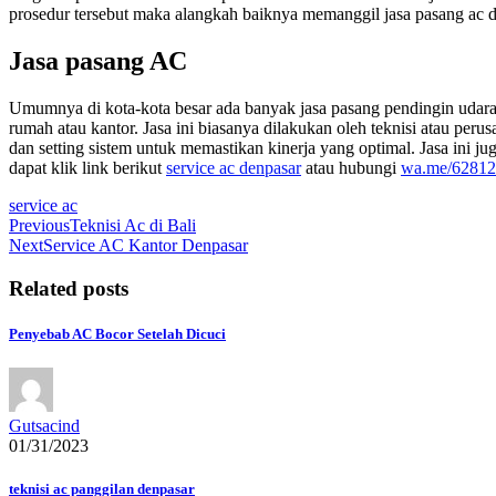
prosedur tersebut maka alangkah baiknya memanggil jasa pasang ac d
Jasa pasang AC
Umumnya di kota-kota besar ada banyak jasa pasang pendingin udara, 
rumah atau kantor. Jasa ini biasanya dilakukan oleh teknisi atau per
dan setting sistem untuk memastikan kinerja yang optimal. Jasa ini j
dapat klik link berikut
service ac denpasar
atau hubungi
wa.me/6281
service ac
Navigasi
Previous
Teknisi Ac di Bali
Next
Service AC Kantor Denpasar
pos
Related posts
Penyebab AC Bocor Setelah Dicuci
Gutsacind
01/31/2023
teknisi ac panggilan denpasar