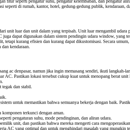
an fitur seperti pengatur suhu, pengatur kelembaban, dan pengatur ali
i seperti di rumah, kantor, hotel, gedung-gedung publik, kendaraan, d
dari unit luar dan unit dalam yang terpisah. Unit luar mengambil udara 
C juga dapat digunakan dalam sistem pendingin udara window, yang terdi
it, tetapi kurang efisien dan kurang dapat dikustomisasi. Secara umum
 dan kendaraan.
sang ac denpasar, namun jika ingin memasang sendiri, ikuti langkah-la
ar AC. Pastikan lokasi tersebut cukup kuat untuk menopang berat unit
m.
 tegak dan stabil.
aik.
istem untuk memastikan bahwa semuanya bekerja dengan baik. Pastikan
mua komponen terkunci dengan aman.
eperti pengaturan suhu, mode pendinginan, dan aliran udara.
pemilik unit, dan pastikan bahwa mereka mengerti cara mengoperasika
rja AC yang optimal dan untuk menghindari masalah yang mungkin terj