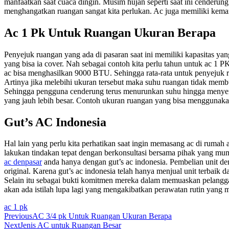
manfaatkan saat cuaca dingin. Musim hujan seperti saat ini cenderun
menghangatkan ruangan sangat kita perlukan. Ac juga memiliki ke
Ac 1 Pk Untuk Ruangan Ukuran Berapa
Penyejuk ruangan yang ada di pasaran saat ini memiliki kapasitas ya
yang bisa ia cover. Nah sebagai contoh kita perlu tahun untuk ac 1 
ac bisa menghasilkan 9000 BTU. Sehingga rata-rata untuk penyejuk r
Artinya jika melebihi ukuran tersebut maka suhu ruangan tidak memb
Sehingga pengguna cenderung terus menurunkan suhu hingga menyentu
yang jauh lebih besar. Contoh ukuran ruangan yang bisa menggunakan 
Gut’s AC Indonesia
Hal lain yang perlu kita perhatikan saat ingin memasang ac di rumah
lakukan tindakan tepat dengan berkonsultasi bersama pihak yang mu
ac denpasar
anda hanya dengan gut’s ac indonesia. Pembelian unit den
original. Karena gut’s ac indonesia telah hanya menjual unit terbaik da
Selain itu sebagai bukti komitmen mereka dalam memuaskan pelanggan
akan ada istilah lupa lagi yang mengakibatkan perawatan rutin yang
ac 1 pk
Navigasi
Previous
AC 3/4 pk Untuk Ruangan Ukuran Berapa
Next
Jenis AC untuk Ruangan Besar