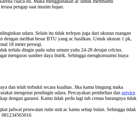
adi karena cuaca ini. Maka menggunakan ac untuk membantu
erasa pengap saat musim hujan.
inginkan udara. Selain itu tidak terlepas juga dari ukuran ruangan
kan dengan melihat besar BTU yang ac hasilkan. Untuk ukuran 1 pk,
mal 18 meter persegi.
ak terlalu dingin pada suhu umum yaitu 24-28 derajat celcius.
ngat menguras sumber daya listrik. Sehingga mengkonsumsi biaya
aya dan telah terbukti secara kualitas. Jika kamu bingung maka
syarakat mengenai pendingin udara. Percayakan pembelian dan
service
gkap dengan garansi. Kamu tidak perlu lagi tuh cemas barangnya tidak
t jadwal perawatan rutin unit ac kamu setiap bulan. Sehingga tidak
lui 081234565016