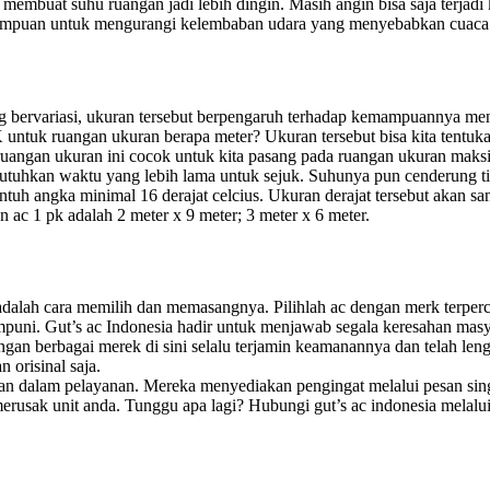
g membuat suhu ruangan jadi lebih dingin. Masih angin bisa saja terj
mampuan untuk mengurangi kelembaban udara yang menyebabkan cuaca t
ng bervariasi, ukuran tersebut berpengaruh terhadap kemampuannya mend
PK untuk ruangan ukuran berapa meter? Ukuran tersebut bisa kita tentu
uangan ukuran ini cocok untuk kita pasang pada ruangan ukuran maksi
utuhkan waktu yang lebih lama untuk sejuk. Suhunya pun cenderung tid
h angka minimal 16 derajat celcius. Ukuran derajat tersebut akan sa
ac 1 pk adalah 2 meter x 9 meter; 3 meter x 6 meter.
 adalah cara memilih dan memasangnya. Pilihlah ac dengan merk terperc
mpuni. Gut’s ac Indonesia hadir untuk menjawab segala keresahan ma
gan berbagai merek di sini selalu terjamin keamanannya dan telah len
n orisinal saja.
 dalam pelayanan. Mereka menyediakan pengingat melalui pesan singka
 merusak unit anda. Tunggu apa lagi? Hubungi gut’s ac indonesia mela